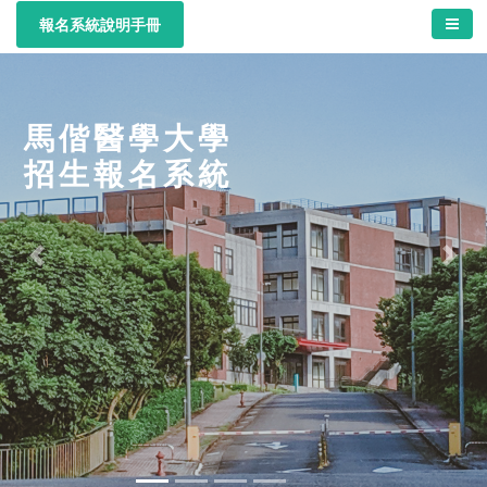
報名系統說明手冊
馬 偕 醫 學 大 學
招 生 報 名 系 統
Previous
Next